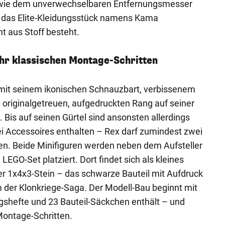
ils wie dem unverwechselbaren Entfernungsmesser
s das Elite-Kleidungsstück namens Kama
t aus Stoff besteht.
ehr klassischen Montage-Schritten
it seinem ikonischen Schnauzbart, verbissenem
originalgetreuen, aufgedruckten Rang auf seiner
 Bis auf seinen Gürtel sind ansonsten allerdings
ei Accessoires enthalten – Rex darf zumindest zwei
en. Beide Minifiguren werden neben dem Aufsteller
EGO-Set platziert. Dort findet sich als kleines
ver 1x4x3-Stein – das schwarze Bauteil mit Aufdruck
m der Klonkriege-Saga. Der Modell-Bau beginnt mit
ngshefte und 23 Bauteil-Säckchen enthält – und
Montage-Schritten.