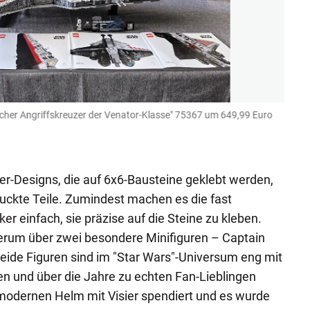
cher Angriffskreuzer der Venator-Klasse" 75367 um 649,99 Euro
Eines
Stern
Rene Fi
ker-Designs, die auf 6x6-Bausteine geklebt werden,
ruckte Teile. Zumindest machen es die fast
er einfach, sie präzise auf die Steine zu kleben.
erum über zwei besondere Minifiguren – Captain
eide Figuren sind im "Star Wars"-Universum eng mit
n und über die Jahre zu echten Fan-Lieblingen
modernen Helm mit Visier spendiert und es wurde