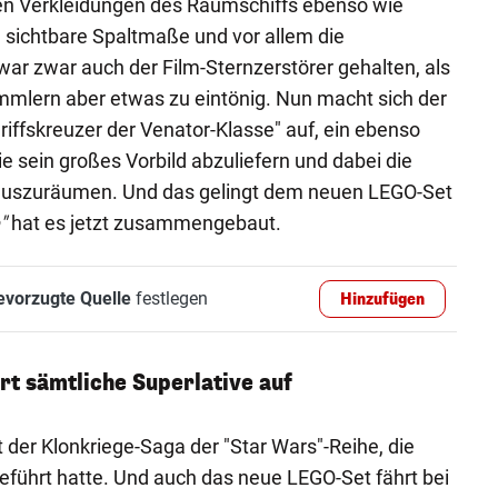
men Verkleidungen des Raumschiffs ebenso wie
ch sichtbare Spaltmaße und vor allem die
 war zwar auch der Film-Sternzerstörer gehalten, als
mmlern aber etwas zu eintönig. Nun macht sich der
iffskreuzer der Venator-Klasse" auf, ein ebenso
 sein großes Vorbild abzuliefern und dabei die
 auszuräumen. Und das gelingt dem neuen LEGO-Set
"
hat es jetzt zusammengebaut.
evorzugte Quelle
festlegen
Hinzufügen
t sämtliche Superlative auf
 der Klonkriege-Saga der "Star Wars"-Reihe, die
führt hatte. Und auch das neue LEGO-Set fährt bei