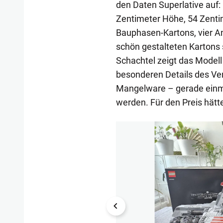
den Daten Superlative auf: 
Zentimeter Höhe, 54 Zentim
Bauphasen-Kartons, vier A
schön gestalteten Kartons 
Schachtel zeigt das Model
besonderen Details des Ven
Mangelware – gerade einm
werden. Für den Preis hätte
1/15