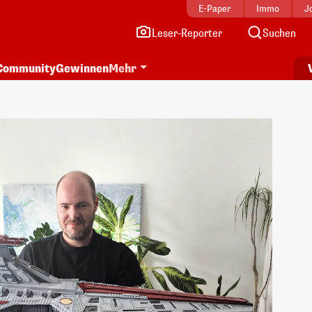
E-Paper
Immo
J
Leser-Reporter
Suchen
Community
Gewinnen
Mehr