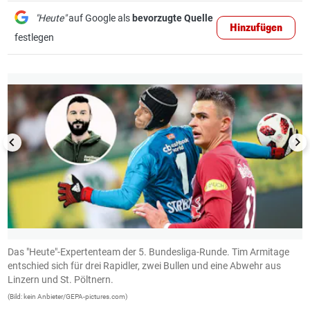
"Heute"
auf Google als
bevorzugte Quelle
Hinzufügen
festlegen
1/13
Das "Heute"-Expertenteam der 5. Bundesliga-Runde. Tim Armitage
R
entschied sich für drei Rapidler, zwei Bullen und eine Abwehr aus
z
Linzern und St. Pöltnern.
(B
(Bild: kein Anbieter/GEPA-pictures.com)