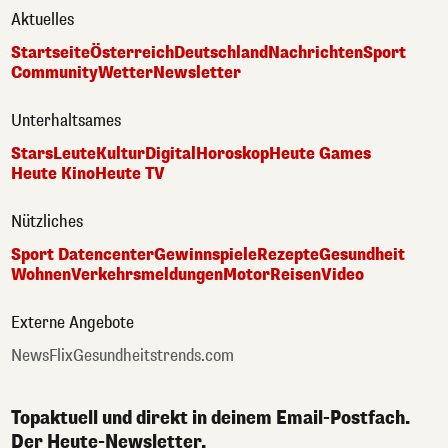
Aktuelles
Startseite
Österreich
Deutschland
Nachrichten
Sport
Community
Wetter
Newsletter
Unterhaltsames
Stars
Leute
Kultur
Digital
Horoskop
Heute Games
Heute Kino
Heute TV
Nützliches
Sport Datencenter
Gewinnspiele
Rezepte
Gesundheit
Wohnen
Verkehrsmeldungen
Motor
Reisen
Video
Externe Angebote
NewsFlix
Gesundheitstrends.com
Topaktuell und direkt in deinem Email-Postfach.
Der Heute-Newsletter.