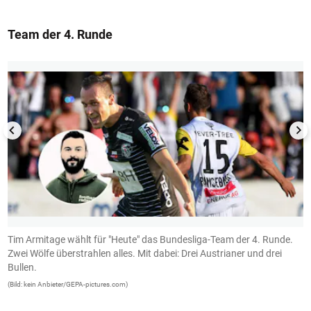
Team der 4. Runde
1/13
Tim Armitage wählt für "Heute" das Bundesliga-Team der 4. Runde.
R
Zwei Wölfe überstrahlen alles. Mit dabei: Drei Austrianer und drei
V
Bullen.
P
(Bild: kein Anbieter/GEPA-pictures.com)
(B