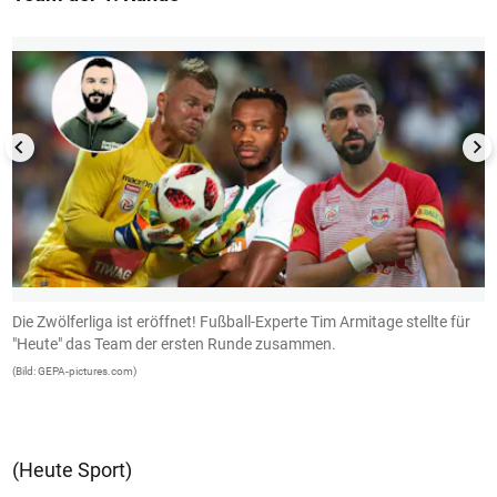
1/13
Die Zwölferliga ist eröffnet! Fußball-Experte Tim Armitage stellte für
I
"Heute" das Team der ersten Runde zusammen.
d
(Bild: GEPA-pictures.com)
(B
(Heute Sport)