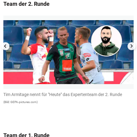
Team der 2. Runde
1/13
Tim Armitage nennt für "Heute" das Expertenteam der 2. Runde
A
(Bild: GEPA-pictures.com)
(B
Team der 1. Runde