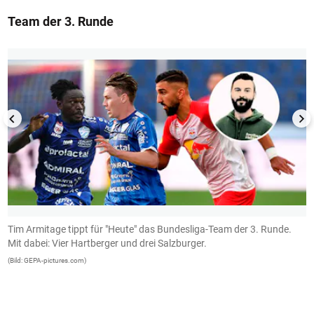
Team der 3. Runde
1/13
Tim Armitage tippt für "Heute" das Bundesliga-Team der 3. Runde.
C
Mit dabei: Vier Hartberger und drei Salzburger.
(B
(Bild: GEPA-pictures.com)