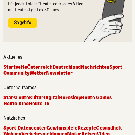
Für jedes Foto in "Heute" oder jedes Video
auf Heute.at gibt es 50 Euro.
So geht's
Aktuelles
Startseite
Österreich
Deutschland
Nachrichten
Sport
Community
Wetter
Newsletter
Unterhaltsames
Stars
Leute
Kultur
Digital
Horoskop
Heute Games
Heute Kino
Heute TV
Nützliches
Sport Datencenter
Gewinnspiele
Rezepte
Gesundheit
Wohnen
Verkehrsmeldungen
Motor
Reisen
Video