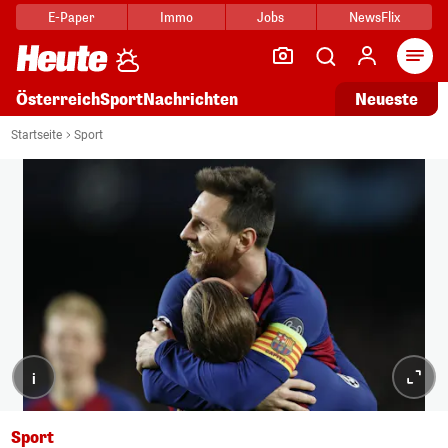
E-Paper
Immo
Jobs
NewsFlix
Arti
Österreich
Sport
Nachrichten
Neueste
Startseite
Sport
i
Sport