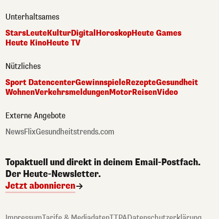
Unterhaltsames
Stars
Leute
Kultur
Digital
Horoskop
Heute Games
Heute Kino
Heute TV
Nützliches
Sport Datencenter
Gewinnspiele
Rezepte
Gesundheit
Wohnen
Verkehrsmeldungen
Motor
Reisen
Video
Externe Angebote
NewsFlix
Gesundheitstrends.com
Topaktuell und direkt in deinem Email-Postfach.
Der Heute-Newsletter.
Jetzt abonnieren
Impressum
Tarife & Mediadaten
TTPA
Datenschutzerklärung