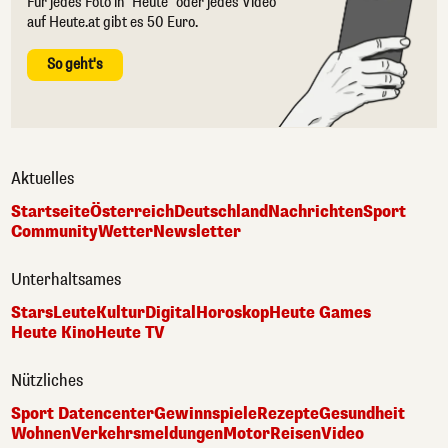
Für jedes Foto in "Heute" oder jedes Video
auf Heute.at gibt es 50 Euro.
So geht's
Aktuelles
Startseite
Österreich
Deutschland
Nachrichten
Sport
Community
Wetter
Newsletter
Unterhaltsames
Stars
Leute
Kultur
Digital
Horoskop
Heute Games
Heute Kino
Heute TV
Nützliches
Sport Datencenter
Gewinnspiele
Rezepte
Gesundheit
Wohnen
Verkehrsmeldungen
Motor
Reisen
Video