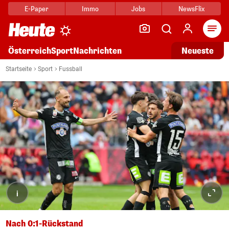
E-Paper
Immo
Jobs
NewsFlix
Arti
Österreich
Sport
Nachrichten
Neueste
Startseite
Sport
Fussball
i
Nach 0:1-Rückstand