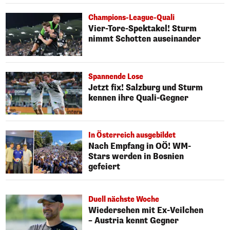
Champions-League-Quali
Vier-Tore-Spektakel! Sturm
nimmt Schotten auseinander
Spannende Lose
Jetzt fix! Salzburg und Sturm
kennen ihre Quali-Gegner
In Österreich ausgebildet
Nach Empfang in OÖ! WM-
Stars werden in Bosnien
gefeiert
Duell nächste Woche
Wiedersehen mit Ex-Veilchen
– Austria kennt Gegner