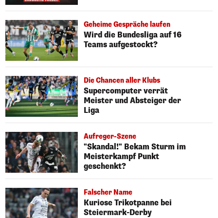
Geheime Gespräche laufen
Wird die Bundesliga auf 16
Teams aufgestockt?
Die Chancen aller Klubs
Supercomputer verrät
Meister und Absteiger der
Liga
Aufreger-Szene
"Skandal!" Bekam Sturm im
Meisterkampf Punkt
geschenkt?
Falscher Name
Kuriose Trikotpanne bei
Steiermark-Derby