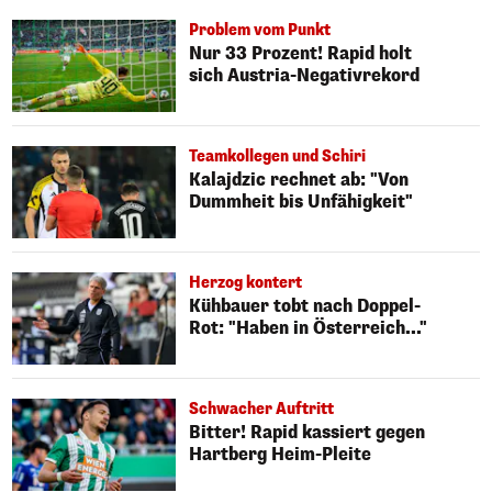
Problem vom Punkt
Nur 33 Prozent! Rapid holt
sich Austria-Negativrekord
Teamkollegen und Schiri
Kalajdzic rechnet ab: "Von
Dummheit bis Unfähigkeit"
Herzog kontert
Kühbauer tobt nach Doppel-
Rot: "Haben in Österreich..."
Schwacher Auftritt
Bitter! Rapid kassiert gegen
Hartberg Heim-Pleite