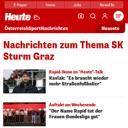
E-Paper
Immo
Jobs
NewsFlix
Arti
Österreich
Sport
Nachrichten
Neueste
Nachrichten zum Thema SK
Sturm Graz
Rapid-Ikone im "Heute"-Talk
Kavlak: "Es braucht wieder
mehr Straßenfußballer"
Auftakt am Wochenende
"Der Name Rapid tut der
Frauen-Bundesliga gut"