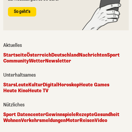
So geht's
Aktuelles
Startseite
Österreich
Deutschland
Nachrichten
Sport
Community
Wetter
Newsletter
Unterhaltsames
Stars
Leute
Kultur
Digital
Horoskop
Heute Games
Heute Kino
Heute TV
Nützliches
Sport Datencenter
Gewinnspiele
Rezepte
Gesundheit
Wohnen
Verkehrsmeldungen
Motor
Reisen
Video