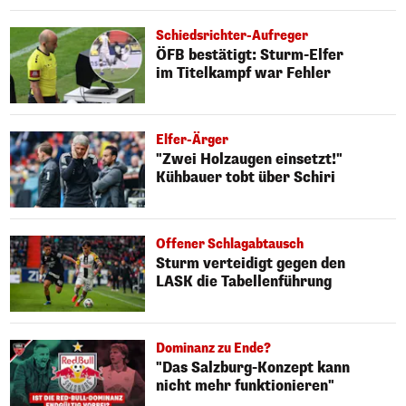
Schiedsrichter-Aufreger
ÖFB bestätigt: Sturm-Elfer
im Titelkampf war Fehler
Elfer-Ärger
"Zwei Holzaugen einsetzt!"
Kühbauer tobt über Schiri
Offener Schlagabtausch
Sturm verteidigt gegen den
LASK die Tabellenführung
Dominanz zu Ende?
"Das Salzburg-Konzept kann
nicht mehr funktionieren"