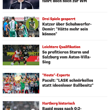
fährt doch noch zur WM
Drei Spiele gesperrt
Katzer über Schuhwerfer-
Demir: "Hätte mehr sein
können"
Leichtere Qualifikation
So profitieren Sturm und
Salzburg vom Aston-Villa-
Sieg
"Heute"-Experte
Pacult: "LASK schnörkellos
statt ideenloser Ballbesitz"
Hartberg historisch
Rapid muss nach 0:2-