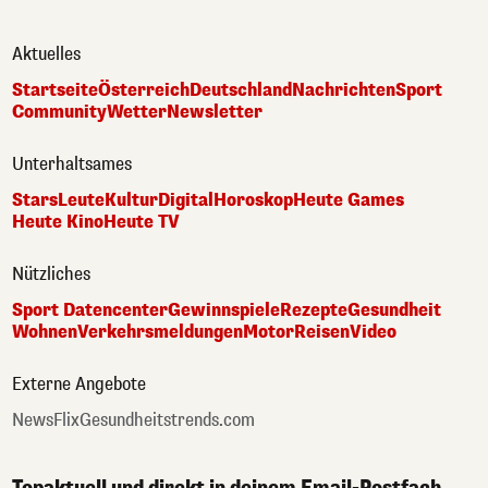
Aktuelles
Startseite
Österreich
Deutschland
Nachrichten
Sport
Community
Wetter
Newsletter
Unterhaltsames
Stars
Leute
Kultur
Digital
Horoskop
Heute Games
Heute Kino
Heute TV
Nützliches
Sport Datencenter
Gewinnspiele
Rezepte
Gesundheit
Wohnen
Verkehrsmeldungen
Motor
Reisen
Video
Externe Angebote
NewsFlix
Gesundheitstrends.com