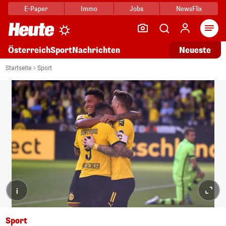
E-Paper
Immo
Jobs
NewsFlix
Arti
Österreich
Sport
Nachrichten
Neueste
Startseite
Sport
i
Sport