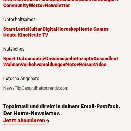
Community
Wetter
Newsletter
Unterhaltsames
Stars
Leute
Kultur
Digital
Horoskop
Heute Games
Heute Kino
Heute TV
Nützliches
Sport Datencenter
Gewinnspiele
Rezepte
Gesundheit
Wohnen
Verkehrsmeldungen
Motor
Reisen
Video
Externe Angebote
NewsFlix
Gesundheitstrends.com
Topaktuell und direkt in deinem Email-Postfach.
Der Heute-Newsletter.
Jetzt abonnieren