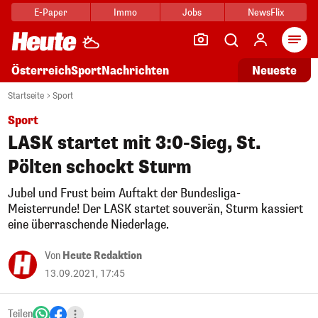
E-Paper
Immo
Jobs
NewsFlix
Arti
Österreich
Sport
Nachrichten
Neueste
Startseite
Sport
Sport
LASK startet mit 3:0-Sieg, St.
Pölten schockt Sturm
Jubel und Frust beim Auftakt der Bundesliga-
Meisterrunde! Der LASK startet souverän, Sturm kassiert
eine überraschende Niederlage.
Von
Heute Redaktion
13.09.2021, 17:45
Teilen