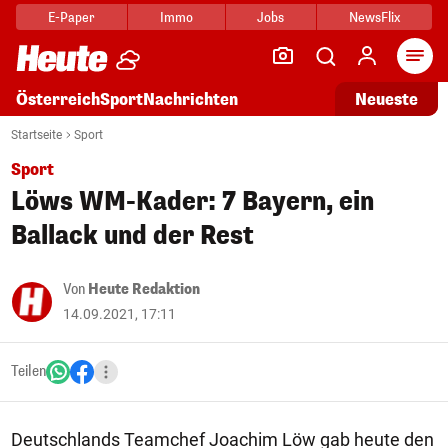
E-Paper
Immo
Jobs
NewsFlix
Arti
Österreich
Sport
Nachrichten
Neueste
Startseite
Sport
Sport
Löws WM-Kader: 7 Bayern, ein
Ballack und der Rest
Von
Heute Redaktion
14.09.2021, 17:11
Teilen
Deutschlands Teamchef Joachim Löw gab heute den