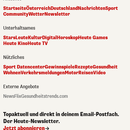
Startseite
Österreich
Deutschland
Nachrichten
Sport
Community
Wetter
Newsletter
Unterhaltsames
Stars
Leute
Kultur
Digital
Horoskop
Heute Games
Heute Kino
Heute TV
Nützliches
Sport Datencenter
Gewinnspiele
Rezepte
Gesundheit
Wohnen
Verkehrsmeldungen
Motor
Reisen
Video
Externe Angebote
NewsFlix
Gesundheitstrends.com
Topaktuell und direkt in deinem Email-Postfach.
Der Heute-Newsletter.
Jetzt abonnieren