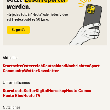
werden.
Für jedes Foto in "Heute" oder jedes Video
auf Heute.at gibt es 50 Euro.
So geht's
Aktuelles
Startseite
Österreich
Deutschland
Nachrichten
Sport
Community
Wetter
Newsletter
Unterhaltsames
Stars
Leute
Kultur
Digital
Horoskop
Heute Games
Heute Kino
Heute TV
Nützliches