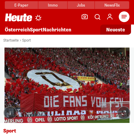
E-Paper
Immo
Jobs
NewsFlix
Arti
Österreich
Sport
Nachrichten
Neueste
Startseite
Sport
i
Sport