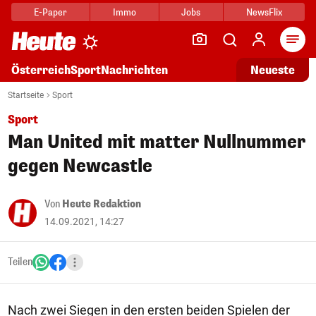
E-Paper
Immo
Jobs
NewsFlix
Arti
Österreich
Sport
Nachrichten
Neueste
Startseite
Sport
Sport
Man United mit matter Nullnummer
gegen Newcastle
Von
Heute Redaktion
14.09.2021, 14:27
Teilen
Nach zwei Siegen in den ersten beiden Spielen der