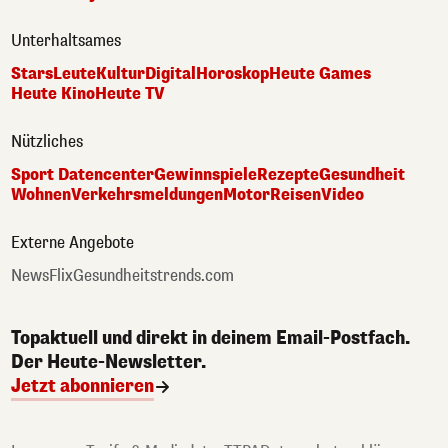
Unterhaltsames
Stars
Leute
Kultur
Digital
Horoskop
Heute Games
Heute Kino
Heute TV
Nützliches
Sport Datencenter
Gewinnspiele
Rezepte
Gesundheit
Wohnen
Verkehrsmeldungen
Motor
Reisen
Video
Externe Angebote
NewsFlix
Gesundheitstrends.com
Topaktuell und direkt in deinem Email-Postfach.
Der Heute-Newsletter.
Jetzt abonnieren