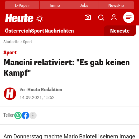
E-Paper
Immo
Jobs
NewsFlix
Arti
Österreich
Sport
Nachrichten
Neueste
Startseite
Sport
Sport
Mancini relativiert: "Es gab keinen
Kampf"
Von
Heute Redaktion
14.09.2021, 15:52
Teilen
Am Donnerstag machte Mario Balotelli seinem Image