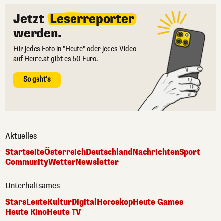
Jetzt
Leserreporter
werden.
Für jedes Foto in "Heute" oder jedes Video
auf Heute.at gibt es 50 Euro.
So geht's
Aktuelles
Startseite
Österreich
Deutschland
Nachrichten
Sport
Community
Wetter
Newsletter
Unterhaltsames
Stars
Leute
Kultur
Digital
Horoskop
Heute Games
Heute Kino
Heute TV