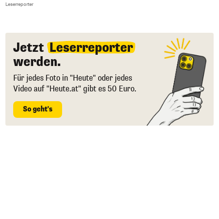
F
Leserreporter
Le
Jetzt
Leserreporter
werden.
Für jedes Foto in "Heute" oder jedes
Video auf "Heute.at" gibt es 50 Euro.
So geht's