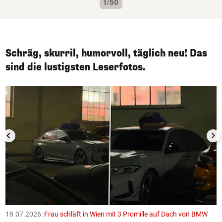
1/50
Schräg, skurril, humorvoll, täglich neu! Das
sind die lustigsten Leserfotos.
1/50
18.07.2026:
Frau schläft in Wien mit 3 Promille auf Dach von BMW
1