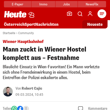
E-Paper
Immo
Jobs
NewsFlix
Arti
Österreich
Sport
Nachrichten
Neueste
Startseite
Community
Wiener Hauptbahnhof
Mann zuckt in Wiener Hostel
komplett aus – Festnahme
Blaulicht-Einsatz in Wien-Favoriten! Ein Mann verletzte
sich ohne Fremdeinwirkung in einem Hostel, beim
Eintreffen der Polizei eskalierte alles.
Von
Robert Cajic
09.03.2024, 10:45
Teilen
Kommentare