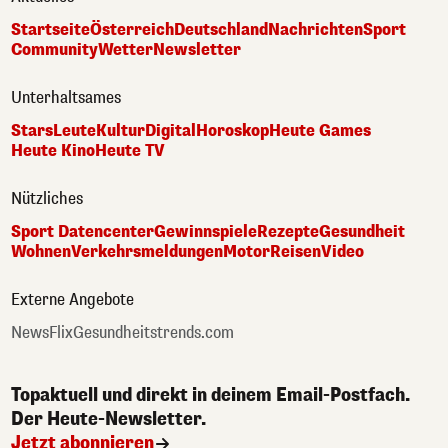
Startseite
Österreich
Deutschland
Nachrichten
Sport
Community
Wetter
Newsletter
Unterhaltsames
Stars
Leute
Kultur
Digital
Horoskop
Heute Games
Heute Kino
Heute TV
Nützliches
Sport Datencenter
Gewinnspiele
Rezepte
Gesundheit
Wohnen
Verkehrsmeldungen
Motor
Reisen
Video
Externe Angebote
NewsFlix
Gesundheitstrends.com
Topaktuell und direkt in deinem Email-Postfach.
Der Heute-Newsletter.
Jetzt abonnieren