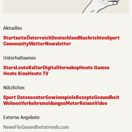
Aktuelles
Startseite
Österreich
Deutschland
Nachrichten
Sport
Community
Wetter
Newsletter
Unterhaltsames
Stars
Leute
Kultur
Digital
Horoskop
Heute Games
Heute Kino
Heute TV
Nützliches
Sport Datencenter
Gewinnspiele
Rezepte
Gesundheit
Wohnen
Verkehrsmeldungen
Motor
Reisen
Video
Externe Angebote
NewsFlix
Gesundheitstrends.com