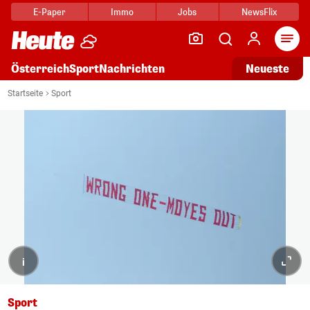
E-Paper
Immo
Jobs
NewsFlix
Arti
Österreich
Sport
Nachrichten
Neueste
Startseite
Sport
i
Sport