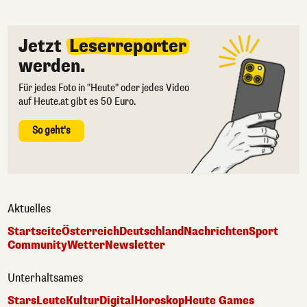
Jetzt
Leserreporter
werden.
Für jedes Foto in "Heute" oder jedes Video
auf Heute.at gibt es 50 Euro.
So geht's
Aktuelles
Startseite
Österreich
Deutschland
Nachrichten
Sport
Community
Wetter
Newsletter
Unterhaltsames
Stars
Leute
Kultur
Digital
Horoskop
Heute Games