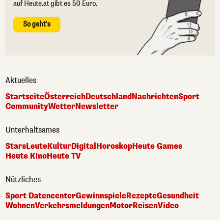
auf Heute.at gibt es 50 Euro.
So geht's
Aktuelles
Startseite
Österreich
Deutschland
Nachrichten
Sport
Community
Wetter
Newsletter
Unterhaltsames
Stars
Leute
Kultur
Digital
Horoskop
Heute Games
Heute Kino
Heute TV
Nützliches
Sport Datencenter
Gewinnspiele
Rezepte
Gesundheit
Wohnen
Verkehrsmeldungen
Motor
Reisen
Video