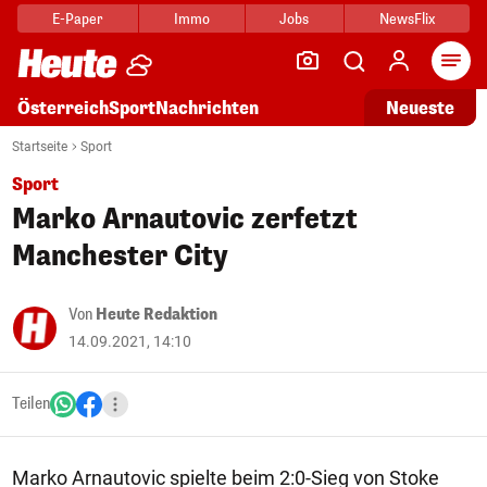
E-Paper
Immo
Jobs
NewsFlix
Arti
Österreich
Sport
Nachrichten
Neueste
Startseite
Sport
Sport
Marko Arnautovic zerfetzt
Manchester City
Von
Heute Redaktion
14.09.2021, 14:10
Teilen
Marko Arnautovic spielte beim 2:0-Sieg von Stoke