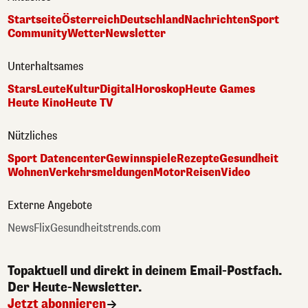
Startseite
Österreich
Deutschland
Nachrichten
Sport
Community
Wetter
Newsletter
Unterhaltsames
Stars
Leute
Kultur
Digital
Horoskop
Heute Games
Heute Kino
Heute TV
Nützliches
Sport Datencenter
Gewinnspiele
Rezepte
Gesundheit
Wohnen
Verkehrsmeldungen
Motor
Reisen
Video
Externe Angebote
NewsFlix
Gesundheitstrends.com
Topaktuell und direkt in deinem Email-Postfach.
Der Heute-Newsletter.
Jetzt abonnieren