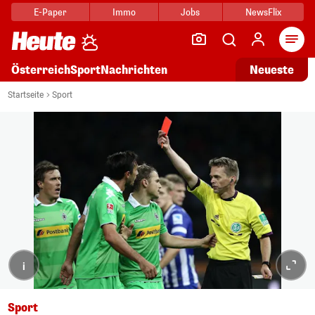
E-Paper
Immo
Jobs
NewsFlix
Arti
Österreich
Sport
Nachrichten
Neueste
Startseite
Sport
i
Sport