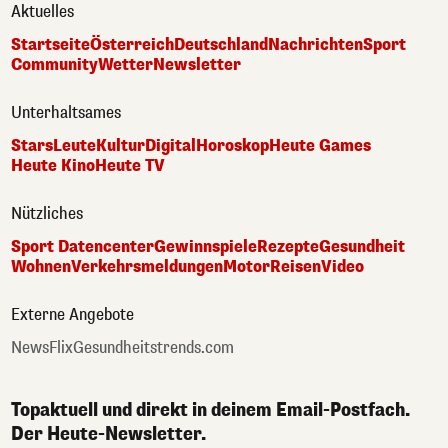
Aktuelles
Startseite
Österreich
Deutschland
Nachrichten
Sport
Community
Wetter
Newsletter
Unterhaltsames
Stars
Leute
Kultur
Digital
Horoskop
Heute Games
Heute Kino
Heute TV
Nützliches
Sport Datencenter
Gewinnspiele
Rezepte
Gesundheit
Wohnen
Verkehrsmeldungen
Motor
Reisen
Video
Externe Angebote
NewsFlix
Gesundheitstrends.com
Topaktuell und direkt in deinem Email-Postfach.
Der Heute-Newsletter.