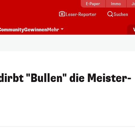
E-Paper
Immo
J
Leser-Reporter
Suchen
Community
Gewinnen
Mehr
irbt "Bullen" die Meister-