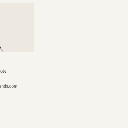
ote
ends.com