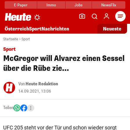
E-Paper
Immo
Jobs
NewsFlix
Arti
Österreich
Sport
Nachrichten
Neueste
Startseite
Sport
Sport
McGregor will Alvarez einen Sessel
über die Rübe zie...
Von
Heute Redaktion
14.09.2021, 13:06
Teilen
UFC 205 steht vor der Tür und schon wieder sorgt