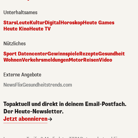
Unterhaltsames
Stars
Leute
Kultur
Digital
Horoskop
Heute Games
Heute Kino
Heute TV
Nützliches
Sport Datencenter
Gewinnspiele
Rezepte
Gesundheit
Wohnen
Verkehrsmeldungen
Motor
Reisen
Video
Externe Angebote
NewsFlix
Gesundheitstrends.com
Topaktuell und direkt in deinem Email-Postfach.
Der Heute-Newsletter.
Jetzt abonnieren