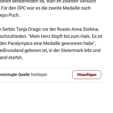
Kindheit sehbehindert ist, warf im zweiten Versuch
 Für den ÖPC war es die zweite Medaille nach
Bepo Puch.
te Serbin Tanja Dragic vor der Russin Anna Sorkina.
chzufrieden. "Mein Herz klopft bis zum Hals. Es ist
 den Paralympics eine Medaille gewonnen habe",
Weißrussland geboren ist, in der Steiermark lebt und
nd startet.
evorzugte Quelle
festlegen
Hinzufügen