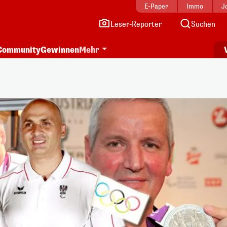
E-Paper
Immo
J
Leser-Reporter
Suchen
Community
Gewinnen
Mehr