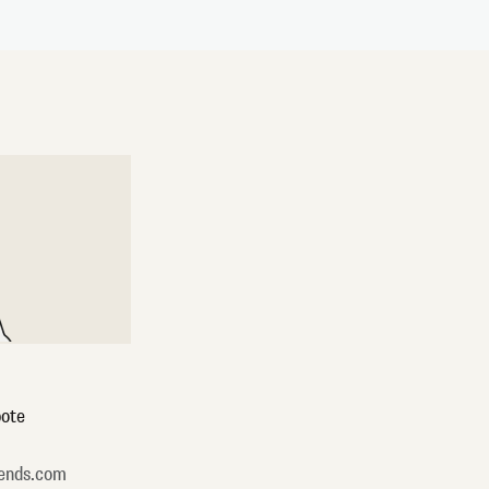
ote
ends.com