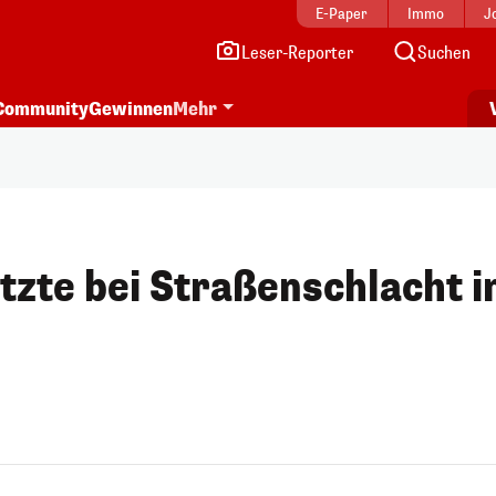
E-Paper
Immo
J
Leser-Reporter
Suchen
Community
Gewinnen
Mehr
tzte bei Straßenschlacht i