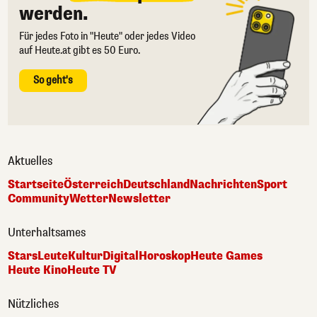
werden.
Für jedes Foto in "Heute" oder jedes Video
auf Heute.at gibt es 50 Euro.
So geht's
Aktuelles
Startseite
Österreich
Deutschland
Nachrichten
Sport
Community
Wetter
Newsletter
Unterhaltsames
Stars
Leute
Kultur
Digital
Horoskop
Heute Games
Heute Kino
Heute TV
Nützliches