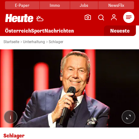
E-Paper
Immo
Jobs
NewsFlix
Arti
Österreich
Sport
Nachrichten
Neueste
Startseite
Unterhaltung
Schlager
i
Schlager