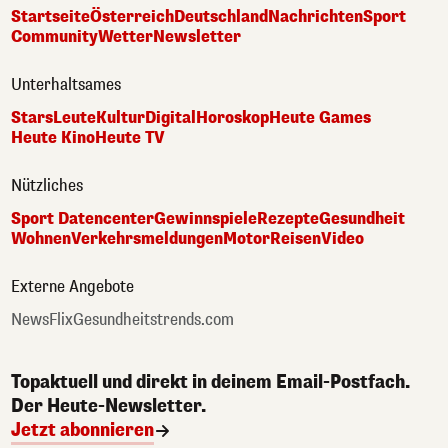
Startseite
Österreich
Deutschland
Nachrichten
Sport
Community
Wetter
Newsletter
Unterhaltsames
Stars
Leute
Kultur
Digital
Horoskop
Heute Games
Heute Kino
Heute TV
Nützliches
Sport Datencenter
Gewinnspiele
Rezepte
Gesundheit
Wohnen
Verkehrsmeldungen
Motor
Reisen
Video
Externe Angebote
NewsFlix
Gesundheitstrends.com
Topaktuell und direkt in deinem Email-Postfach.
Der Heute-Newsletter.
Jetzt abonnieren