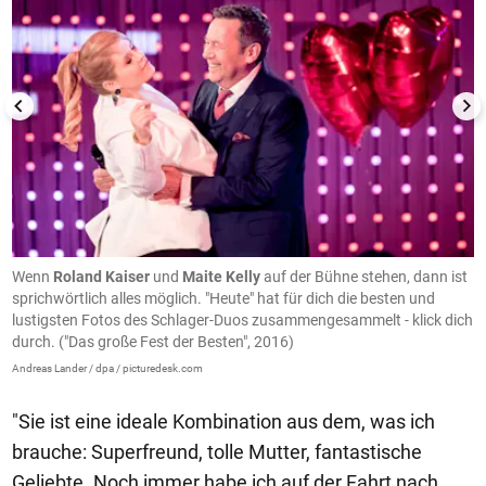
5
Wenn
Roland Kaiser
und
Maite Kelly
auf der Bühne stehen, dann ist
M
h
sprichwörtlich alles möglich. "Heute" hat für dich die besten und
R
lustigsten Fotos des Schlager-Duos zusammengesammelt - klick dich
Ma
durch. ("Das große Fest der Besten", 2016)
Andreas Lander / dpa / picturedesk.com
"Sie ist eine ideale Kombination aus dem, was ich
brauche: Superfreund, tolle Mutter, fantastische
Geliebte. Noch immer habe ich auf der Fahrt nach