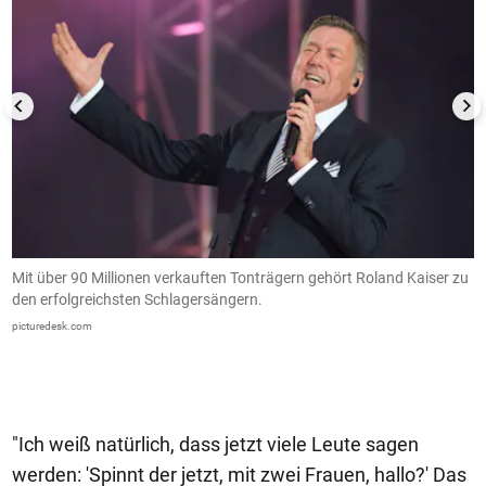
Mit über 90 Millionen verkauften Tonträgern gehört Roland Kaiser zu
K
den erfolgreichsten Schlagersängern.
S
picturedesk.com
Fr
"Ich weiß natürlich, dass jetzt viele Leute sagen
werden: 'Spinnt der jetzt, mit zwei Frauen, hallo?' Das