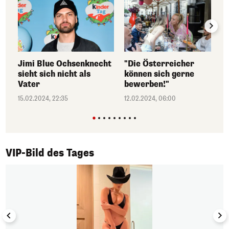
Jimi Blue Ochsenknecht
"Die Österreicher
sieht sich nicht als
können sich gerne
Vater
bewerben!"
15.02.2024, 22:35
12.02.2024, 06:00
1/50
VIP-Bild des Tages