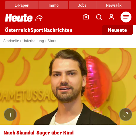
E-Paper
Immo
Jobs
NewsFlix
Arti
Österreich
Sport
Nachrichten
Neueste
Startseite
Unterhaltung
Stars
i
Nach Skandal-Sager über Kind