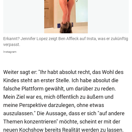
Erkannt? Jennifer Lopez zeigt Ben Affleck auf Insta, was er zukünftig
B
verpasst.
I
Instagram
In
Weiter sagt er: "Ihr habt absolut recht, das Wohl des
Kindes steht an erster Stelle. Ich habe absolut die
falsche Plattform gewählt, um darüber zu reden.
Mein Ziel war es, mich öffentlich zu äußern und
meine Perspektive darzulegen, ohne etwas
auszulassen." Die Aussage, dass er sich "auf andere
Themen konzentrieren" möchte, scheint er mit der
neuen Kochshow bereits Realität werden zu lassen.