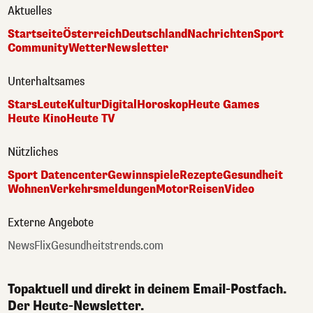
Aktuelles
Startseite
Österreich
Deutschland
Nachrichten
Sport
Community
Wetter
Newsletter
Unterhaltsames
Stars
Leute
Kultur
Digital
Horoskop
Heute Games
Heute Kino
Heute TV
Nützliches
Sport Datencenter
Gewinnspiele
Rezepte
Gesundheit
Wohnen
Verkehrsmeldungen
Motor
Reisen
Video
Externe Angebote
NewsFlix
Gesundheitstrends.com
Topaktuell und direkt in deinem Email-Postfach.
Der Heute-Newsletter.