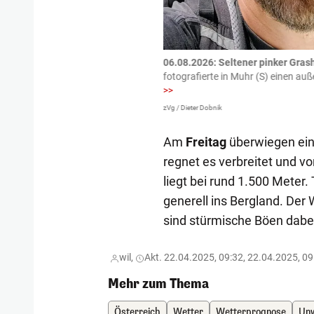
tzte.
Zu einem tragischen
06.08.2026: Seltener pinker Grash
igen gekommen.
Bei einem Frontal-
fotografierte in Muhr (S) einen a
>>
zVg / Dieter Dobnik
Am
Freitag
überwiegen ein 
regnet es verbreitet und v
liegt bei rund 1.500 Meter
generell ins Bergland. Der 
sind stürmische Böen dabei
wil,
Akt. 22.04.2025, 09:32, 22.04.2025, 09
Mehr zum Thema
Österreich
Wetter
Wetterprognose
Un