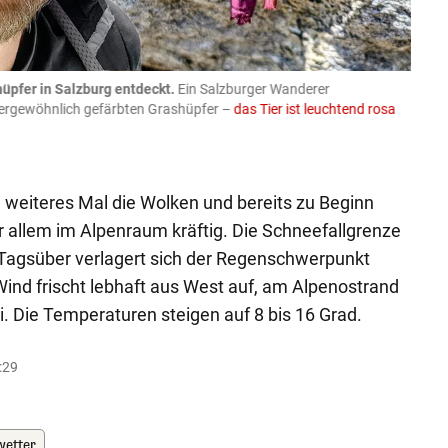
üpfer in Salzburg entdeckt.
Ein Salzburger Wanderer
05.08
ußergewöhnlich gefärbten Grashüpfer –
das Tier ist leuchtend rosa
schlie
APA-Imag
weiteres Mal die Wolken und bereits zu Beginn
or allem im Alpenraum kräftig. Die Schneefallgrenze
. Tagsüber verlagert sich der Regenschwerpunkt
Wind frischt lebhaft aus West auf, am Alpenostrand
. Die Temperaturen steigen auf 8 bis 16 Grad.
:29
wetter