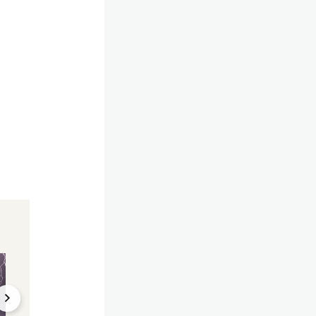
Wetterprognose für
Wetter-Wende nach
Österreich
Ostern
Starkregen im
Gewitter-Front n