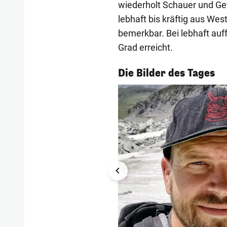
wiederholt Schauer und Gew
lebhaft bis kräftig aus We
bemerkbar. Bei lebhaft au
Grad erreicht.
1/54
Die Bilder des Tages