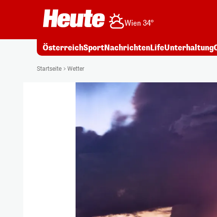
Wien 34°
Österreich
Sport
Nachrichten
Life
Unterhaltung
Startseite
Wetter