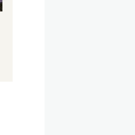
Anmarsch – hier drohen
jetzt direkt Kurs a
heftige Gewitter
Österreich
20.04.2025, 17:02
20.04.2025, 10:51