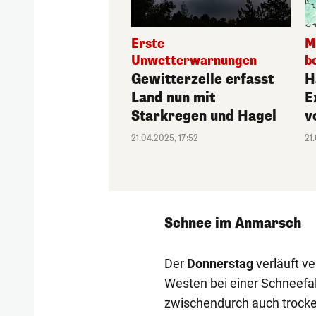
Erste
M
Unwetterwarnungen
b
Gewitterzelle erfasst
H
Land nun mit
E
Starkregen und Hagel
v
21.04.2025, 17:52
21
Schnee im Anmarsch
Der
Donnerstag
verläuft ve
Westen bei einer Schneefa
zwischendurch auch trocken