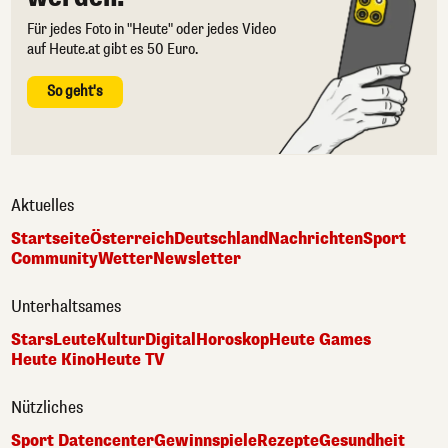
Für jedes Foto in "Heute" oder jedes Video
auf Heute.at gibt es 50 Euro.
So geht's
Aktuelles
Startseite
Österreich
Deutschland
Nachrichten
Sport
Community
Wetter
Newsletter
Unterhaltsames
Stars
Leute
Kultur
Digital
Horoskop
Heute Games
Heute Kino
Heute TV
Nützliches
Sport Datencenter
Gewinnspiele
Rezepte
Gesundheit