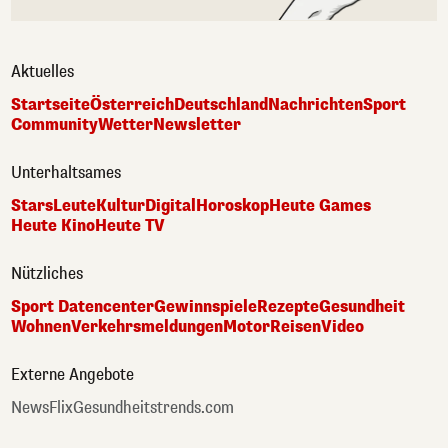
Aktuelles
Startseite
Österreich
Deutschland
Nachrichten
Sport
Community
Wetter
Newsletter
Unterhaltsames
Stars
Leute
Kultur
Digital
Horoskop
Heute Games
Heute Kino
Heute TV
Nützliches
Sport Datencenter
Gewinnspiele
Rezepte
Gesundheit
Wohnen
Verkehrsmeldungen
Motor
Reisen
Video
Externe Angebote
NewsFlix
Gesundheitstrends.com