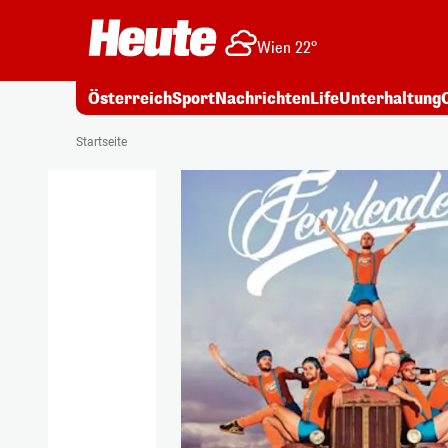
Wien 22°
Österreich
Sport
Nachrichten
Life
Unterhaltung
Startseite