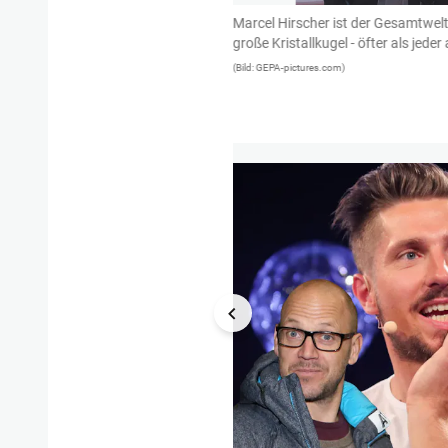
nde will sich Hirscher nicht
Marcel Hirscher ist der Gesamtwel
nen für August anberaumten
große Kristallkugel - öfter als jede
euert. Nächster Versuch: 4.
(Bild: GEPA-pictures.com)
seine Skier an den Nagel hängt.
1/6