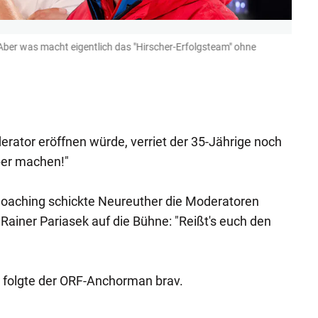
. Aber was macht eigentlich das "Hirscher-Erfolgsteam" ohne
Papa 
Unter
Rutsch
ÖSV-T
(Bild: G
rator eröffnen würde, verriet der 35-Jährige noch
ber machen!"
oaching schickte Neureuther die Moderatoren
ainer Pariasek auf die Bühne: "Reißt's euch den
, folgte der ORF-Anchorman brav.