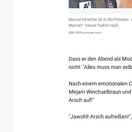
en vor. Im ersten Jahr nach Marcel
Marcel Hirscher ist in Ski-Pension
Mittlerweile ist er für alle RTL-
Marcel?
"Heute"
hakte nach.
(Bild: GEPA-pictures.com)
Dass er den Abend als Mode
nicht: "Alles muss man sel
Nach einem emotionalen C
Mirjam Weichselbraun und R
Arsch auf!"
"Jawohl! Arsch aufreißen!"