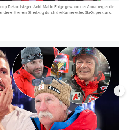
tcup-Rekordsieger. Acht Mal in Folge gewann der Annaberger die
Schon
r andere. Hier ein Streifzug durch die Karriere des Ski-Superstars.
WMs, 
Mit 30
(Bild: G