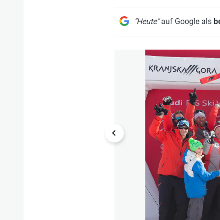
"Heute"
auf Google als
b
1/51