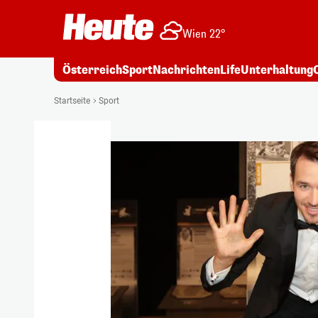
Wien 22°
Österreich
Sport
Nachrichten
Life
Unterhaltung
Startseite
Sport