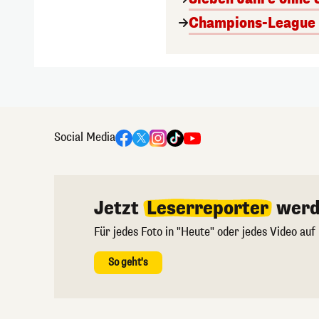
Champions-League A
Social Media
Jetzt
Leserreporter
werd
Für jedes Foto in "Heute" oder jedes Video auf
So geht's