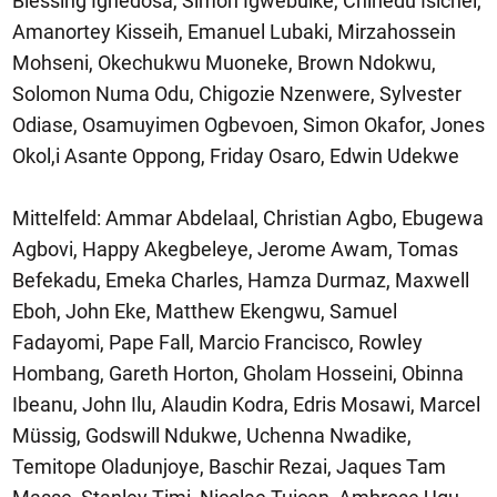
Blessing Ighedosa, Simon Igwebuike, Chinedu Isichei,
Amanortey Kisseih, Emanuel Lubaki, Mirzahossein
Mohseni, Okechukwu Muoneke, Brown Ndokwu,
Solomon Numa Odu, Chigozie Nzenwere, Sylvester
Odiase, Osamuyimen Ogbevoen, Simon Okafor, Jones
Okol,i Asante Oppong, Friday Osaro, Edwin Udekwe
Mittelfeld: Ammar Abdelaal, Christian Agbo, Ebugewa
Agbovi, Happy Akegbeleye, Jerome Awam, Tomas
Befekadu, Emeka Charles, Hamza Durmaz, Maxwell
Eboh, John Eke, Matthew Ekengwu, Samuel
Fadayomi, Pape Fall, Marcio Francisco, Rowley
Hombang, Gareth Horton, Gholam Hosseini, Obinna
Ibeanu, John Ilu, Alaudin Kodra, Edris Mosawi, Marcel
Müssig, Godswill Ndukwe, Uchenna Nwadike,
Temitope Oladunjoye, Baschir Rezai, Jaques Tam