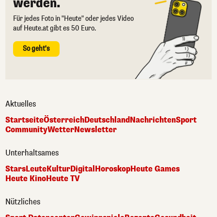
werden.
Für jedes Foto in "Heute" oder jedes Video
auf Heute.at gibt es 50 Euro.
So geht's
Aktuelles
Startseite
Österreich
Deutschland
Nachrichten
Sport
Community
Wetter
Newsletter
Unterhaltsames
Stars
Leute
Kultur
Digital
Horoskop
Heute Games
Heute Kino
Heute TV
Nützliches