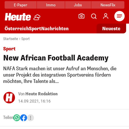
E-Paper
Immo
Jobs
NewsFlix
Arti
Österreich
Sport
Nachrichten
Neueste
Startseite
Sport
Sport
New African Football Academy
NAFA Stark machen ist unser Aufruf an Menschen, die
unser Projekt des integrativen Sportvereins fördern
möchten, Ihre Talente als...
Von
Heute Redaktion
14.09.2021, 16:16
Teilen