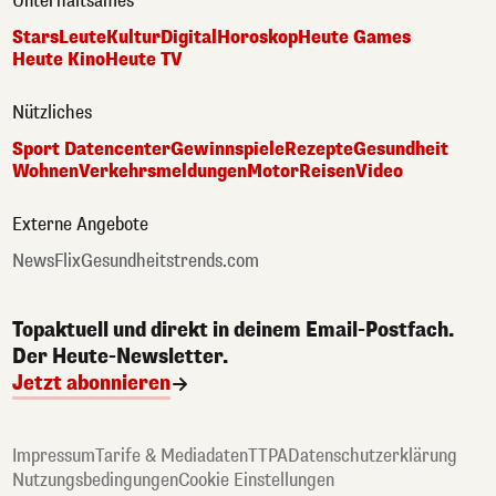
Unterhaltsames
Stars
Leute
Kultur
Digital
Horoskop
Heute Games
Heute Kino
Heute TV
Nützliches
Sport Datencenter
Gewinnspiele
Rezepte
Gesundheit
Wohnen
Verkehrsmeldungen
Motor
Reisen
Video
Externe Angebote
NewsFlix
Gesundheitstrends.com
Topaktuell und direkt in deinem Email-Postfach.
Der Heute-Newsletter.
Jetzt abonnieren
Impressum
Tarife & Mediadaten
TTPA
Datenschutzerklärung
Nutzungsbedingungen
Cookie Einstellungen