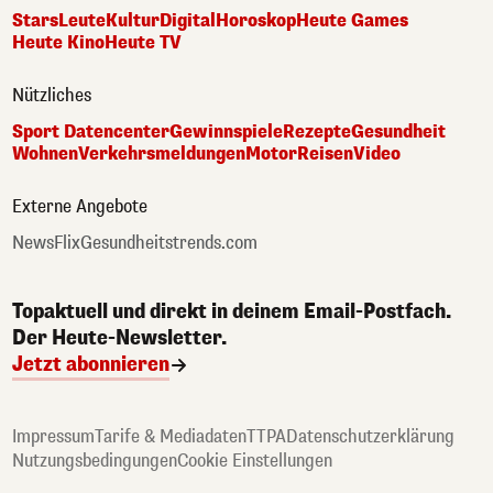
Stars
Leute
Kultur
Digital
Horoskop
Heute Games
Heute Kino
Heute TV
Nützliches
Sport Datencenter
Gewinnspiele
Rezepte
Gesundheit
Wohnen
Verkehrsmeldungen
Motor
Reisen
Video
Externe Angebote
NewsFlix
Gesundheitstrends.com
Topaktuell und direkt in deinem Email-Postfach.
Der Heute-Newsletter.
Jetzt abonnieren
Impressum
Tarife & Mediadaten
TTPA
Datenschutzerklärung
Nutzungsbedingungen
Cookie Einstellungen