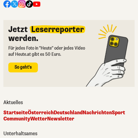
Jetzt
Leserreporter
werden.
Für jedes Foto in "Heute" oder jedes Video
auf Heute.at gibt es 50 Euro.
So geht's
Aktuelles
Startseite
Österreich
Deutschland
Nachrichten
Sport
Community
Wetter
Newsletter
Unterhaltsames