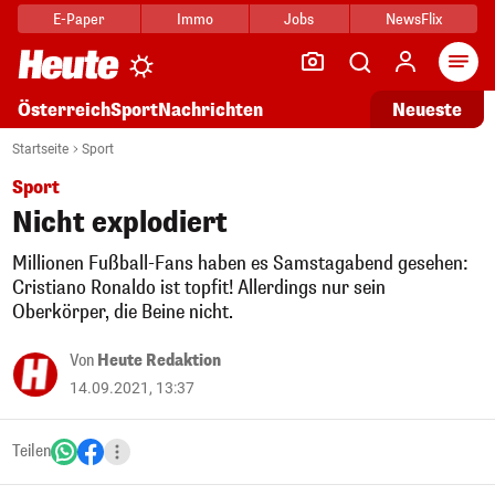
E-Paper
Immo
Jobs
NewsFlix
Arti
Österreich
Sport
Nachrichten
Neueste
Startseite
Sport
Sport
Nicht explodiert
Millionen Fußball-Fans haben es Samstagabend gesehen:
Cristiano Ronaldo ist topfit! Allerdings nur sein
Oberkörper, die Beine nicht.
Von
Heute Redaktion
14.09.2021, 13:37
Teilen