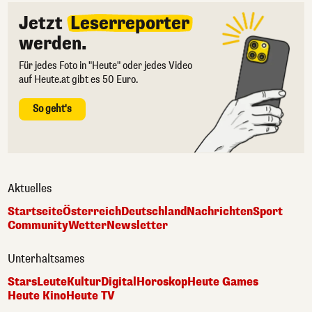
Jetzt
Leserreporter
werden.
Für jedes Foto in "Heute" oder jedes Video
auf Heute.at gibt es 50 Euro.
So geht's
Aktuelles
Startseite
Österreich
Deutschland
Nachrichten
Sport
Community
Wetter
Newsletter
Unterhaltsames
Stars
Leute
Kultur
Digital
Horoskop
Heute Games
Heute Kino
Heute TV