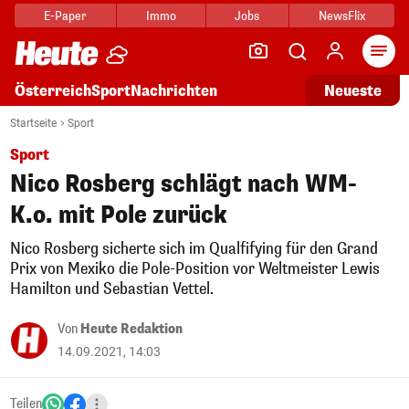
E-Paper
Immo
Jobs
NewsFlix
Arti
Österreich
Sport
Nachrichten
Neueste
Startseite
Sport
Sport
Nico Rosberg schlägt nach WM-
K.o. mit Pole zurück
Nico Rosberg sicherte sich im Qualfifying für den Grand
Prix von Mexiko die Pole-Position vor Weltmeister Lewis
Hamilton und Sebastian Vettel.
Von
Heute Redaktion
14.09.2021, 14:03
Teilen