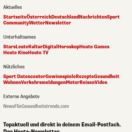
Aktuelles
Startseite
Österreich
Deutschland
Nachrichten
Sport
Community
Wetter
Newsletter
Unterhaltsames
Stars
Leute
Kultur
Digital
Horoskop
Heute Games
Heute Kino
Heute TV
Nützliches
Sport Datencenter
Gewinnspiele
Rezepte
Gesundheit
Wohnen
Verkehrsmeldungen
Motor
Reisen
Video
Externe Angebote
NewsFlix
Gesundheitstrends.com
Topaktuell und direkt in deinem Email-Postfach.
Der Heute-Newsletter.