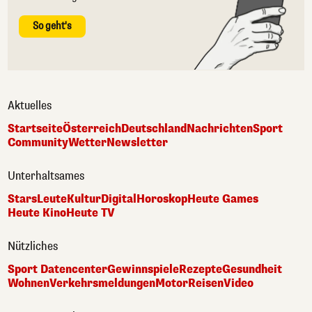
So geht's
Aktuelles
Startseite
Österreich
Deutschland
Nachrichten
Sport
Community
Wetter
Newsletter
Unterhaltsames
Stars
Leute
Kultur
Digital
Horoskop
Heute Games
Heute Kino
Heute TV
Nützliches
Sport Datencenter
Gewinnspiele
Rezepte
Gesundheit
Wohnen
Verkehrsmeldungen
Motor
Reisen
Video