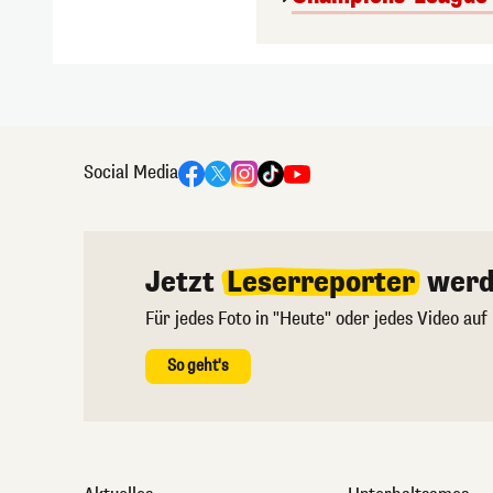
Social Media
Jetzt
Leserreporter
werd
Für jedes Foto in "Heute" oder jedes Video auf
So geht's