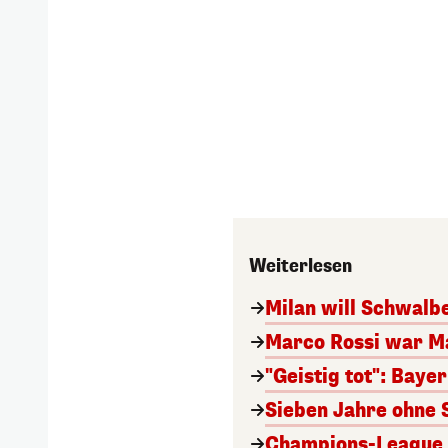
Weiterlesen
Milan will Schwal
Marco Rossi war M
"Geistig tot": Baye
Sieben Jahre ohne 
Champions-League A