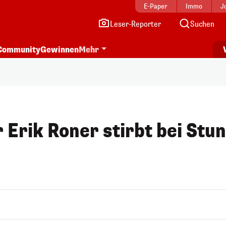
E-Paper
Immo
J
Leser-Reporter
Suchen
Community
Gewinnen
Mehr
 Erik Roner stirbt bei Stun