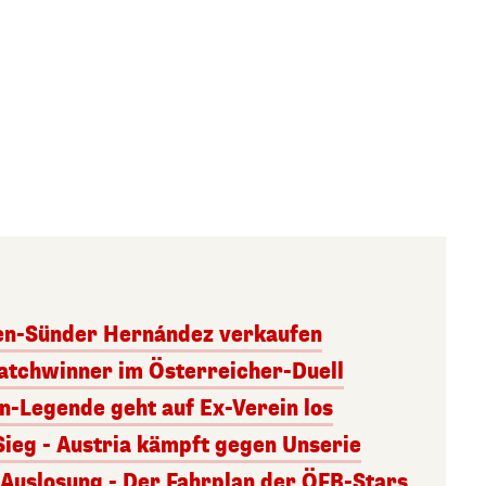
ben-Sünder Hernández verkaufen
atchwinner im Österreicher-Duell
rn-Legende geht auf Ex-Verein los
Sieg - Austria kämpft gegen Unserie
uslosung - Der Fahrplan der ÖFB-Stars