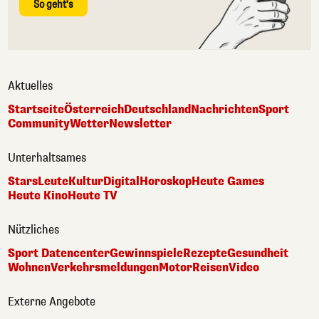
So geht's
Aktuelles
Startseite
Österreich
Deutschland
Nachrichten
Sport
Community
Wetter
Newsletter
Unterhaltsames
Stars
Leute
Kultur
Digital
Horoskop
Heute Games
Heute Kino
Heute TV
Nützliches
Sport Datencenter
Gewinnspiele
Rezepte
Gesundheit
Wohnen
Verkehrsmeldungen
Motor
Reisen
Video
Externe Angebote