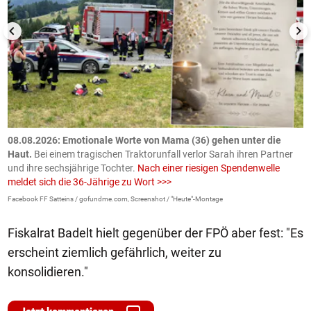
m
08.08.2026: Emotionale Worte von Mama (36) gehen unter die
0
Haut.
Bei einem tragischen Traktorunfall verlor Sarah ihren Partner
B
und ihre sechsjährige Tochter.
Nach einer riesigen Spendenwelle
S
meldet sich die 36-Jährige zu Wort >>>
La
Facebook FF Satteins / gofundme.com, Screenshot / "Heute"-Montage
Fiskalrat Badelt hielt gegenüber der FPÖ aber fest: "Es
erscheint ziemlich gefährlich, weiter zu
konsolidieren."