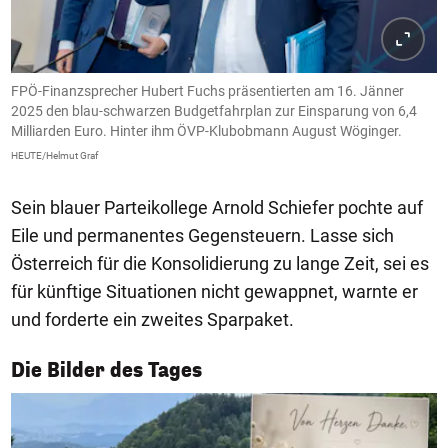
FPÖ-Finanzsprecher Hubert Fuchs präsentierten am 16. Jänner
2025 den blau-schwarzen Budgetfahrplan zur Einsparung von 6,4
Milliarden Euro. Hinter ihm ÖVP-Klubobmann August Wöginger.
HEUTE/Helmut Graf
Sein blauer Parteikollege Arnold Schiefer pochte auf
Eile und permanentes Gegensteuern. Lasse sich
Österreich für die Konsolidierung zu lange Zeit, sei es
für künftige Situationen nicht gewappnet, warnte er
und forderte ein zweites Sparpaket.
1/50
Die Bilder des Tages