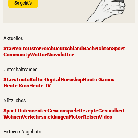
So geht's
Aktuelles
Startseite
Österreich
Deutschland
Nachrichten
Sport
Community
Wetter
Newsletter
Unterhaltsames
Stars
Leute
Kultur
Digital
Horoskop
Heute Games
Heute Kino
Heute TV
Nützliches
Sport Datencenter
Gewinnspiele
Rezepte
Gesundheit
Wohnen
Verkehrsmeldungen
Motor
Reisen
Video
Externe Angebote