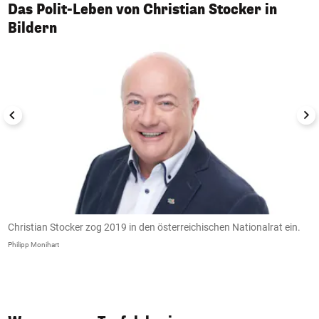
Das Polit-Leben von Christian Stocker in
1/8
Bildern
Christian Stocker zog 2019 in den österreichischen Nationalrat ein.
I
V
Philipp Monihart
Bi