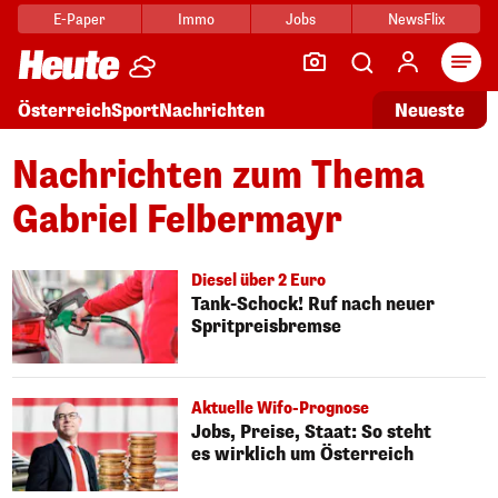
E-Paper
Immo
Jobs
NewsFlix
Arti
Österreich
Sport
Nachrichten
Neueste
Nachrichten zum Thema
Gabriel Felbermayr
Diesel über 2 Euro
Tank-Schock! Ruf nach neuer
Spritpreisbremse
Aktuelle Wifo-Prognose
Jobs, Preise, Staat: So steht
es wirklich um Österreich