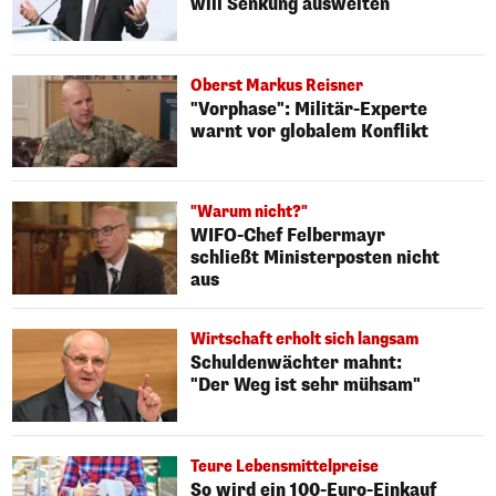
will Senkung ausweiten
Oberst Markus Reisner
"Vorphase": Militär-Experte
warnt vor globalem Konflikt
"Warum nicht?"
WIFO-Chef Felbermayr
schließt Ministerposten nicht
aus
Wirtschaft erholt sich langsam
Schuldenwächter mahnt:
"Der Weg ist sehr mühsam"
Teure Lebensmittelpreise
So wird ein 100-Euro-Einkauf