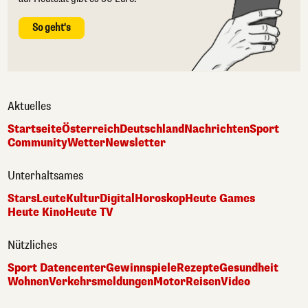
So geht's
Aktuelles
Startseite
Österreich
Deutschland
Nachrichten
Sport
Community
Wetter
Newsletter
Unterhaltsames
Stars
Leute
Kultur
Digital
Horoskop
Heute Games
Heute Kino
Heute TV
Nützliches
Sport Datencenter
Gewinnspiele
Rezepte
Gesundheit
Wohnen
Verkehrsmeldungen
Motor
Reisen
Video