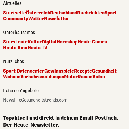
Aktuelles
Startseite
Österreich
Deutschland
Nachrichten
Sport
Community
Wetter
Newsletter
Unterhaltsames
Stars
Leute
Kultur
Digital
Horoskop
Heute Games
Heute Kino
Heute TV
Nützliches
Sport Datencenter
Gewinnspiele
Rezepte
Gesundheit
Wohnen
Verkehrsmeldungen
Motor
Reisen
Video
Externe Angebote
NewsFlix
Gesundheitstrends.com
Topaktuell und direkt in deinem Email-Postfach.
Der Heute-Newsletter.