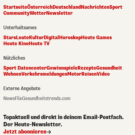
Startseite
Österreich
Deutschland
Nachrichten
Sport
Community
Wetter
Newsletter
Unterhaltsames
Stars
Leute
Kultur
Digital
Horoskop
Heute Games
Heute Kino
Heute TV
Nützliches
Sport Datencenter
Gewinnspiele
Rezepte
Gesundheit
Wohnen
Verkehrsmeldungen
Motor
Reisen
Video
Externe Angebote
NewsFlix
Gesundheitstrends.com
Topaktuell und direkt in deinem Email-Postfach.
Der Heute-Newsletter.
Jetzt abonnieren