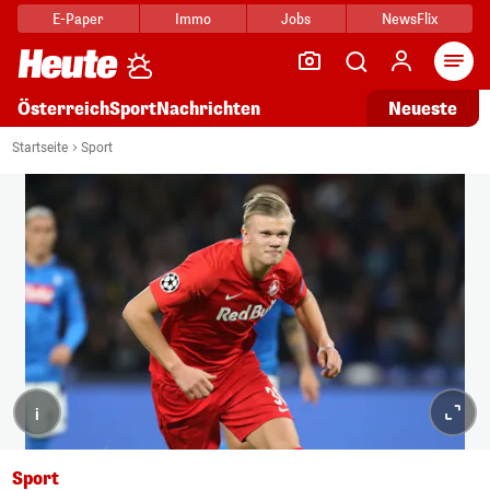
E-Paper
Immo
Jobs
NewsFlix
Arti
Österreich
Sport
Nachrichten
Neueste
Startseite
Sport
i
Sport