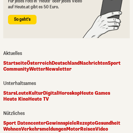
Für jedes Foto in "Heute" oder jedes Video
auf Heute.at gibt es 50 Euro.
So geht's
Aktuelles
Startseite
Österreich
Deutschland
Nachrichten
Sport
Community
Wetter
Newsletter
Unterhaltsames
Stars
Leute
Kultur
Digital
Horoskop
Heute Games
Heute Kino
Heute TV
Nützliches
Sport Datencenter
Gewinnspiele
Rezepte
Gesundheit
Wohnen
Verkehrsmeldungen
Motor
Reisen
Video