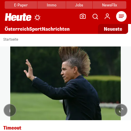
E-Paper
Immo
Jobs
NewsFlix
Arti
Österreich
Sport
Nachrichten
Neueste
Startseite
i
Timeout