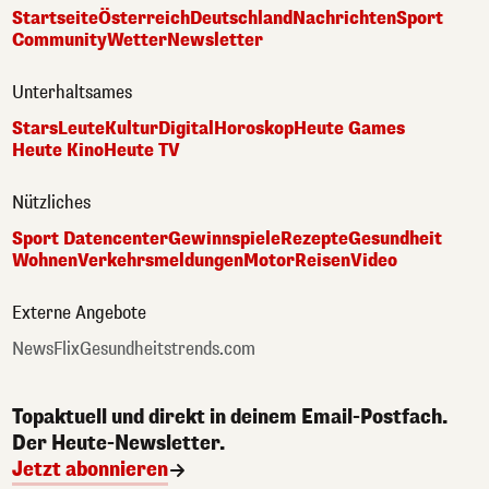
Startseite
Österreich
Deutschland
Nachrichten
Sport
Community
Wetter
Newsletter
Unterhaltsames
Stars
Leute
Kultur
Digital
Horoskop
Heute Games
Heute Kino
Heute TV
Nützliches
Sport Datencenter
Gewinnspiele
Rezepte
Gesundheit
Wohnen
Verkehrsmeldungen
Motor
Reisen
Video
Externe Angebote
NewsFlix
Gesundheitstrends.com
Topaktuell und direkt in deinem Email-Postfach.
Der Heute-Newsletter.
Jetzt abonnieren