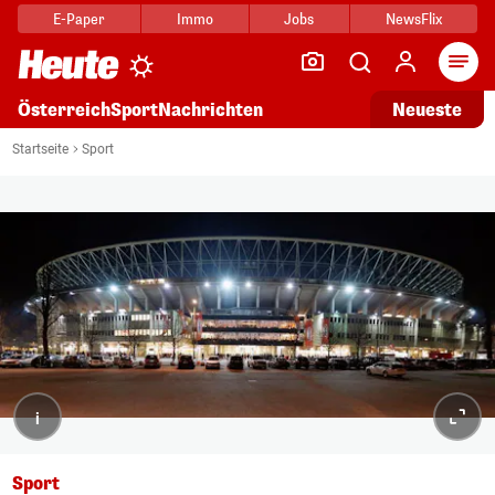
E-Paper
Immo
Jobs
NewsFlix
Arti
Österreich
Sport
Nachrichten
Neueste
Startseite
Sport
i
Sport