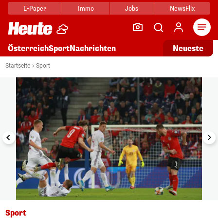
E-Paper
Immo
Jobs
NewsFlix
Arti
Österreich
Sport
Nachrichten
Neueste
i
1/6
Startseite
Sport
Sport