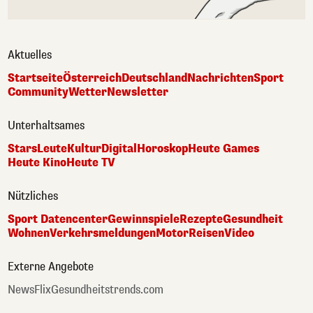
Aktuelles
Startseite
Österreich
Deutschland
Nachrichten
Sport
Community
Wetter
Newsletter
Unterhaltsames
Stars
Leute
Kultur
Digital
Horoskop
Heute Games
Heute Kino
Heute TV
Nützliches
Sport Datencenter
Gewinnspiele
Rezepte
Gesundheit
Wohnen
Verkehrsmeldungen
Motor
Reisen
Video
Externe Angebote
NewsFlix
Gesundheitstrends.com