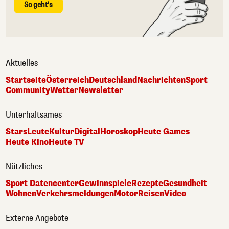
So geht's
Aktuelles
Startseite
Österreich
Deutschland
Nachrichten
Sport
Community
Wetter
Newsletter
Unterhaltsames
Stars
Leute
Kultur
Digital
Horoskop
Heute Games
Heute Kino
Heute TV
Nützliches
Sport Datencenter
Gewinnspiele
Rezepte
Gesundheit
Wohnen
Verkehrsmeldungen
Motor
Reisen
Video
Externe Angebote