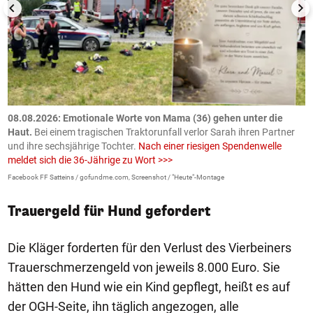
m
08.08.2026: Emotionale Worte von Mama (36) gehen unter die
0
Haut.
Bei einem tragischen Traktorunfall verlor Sarah ihren Partner
B
und ihre sechsjährige Tochter.
Nach einer riesigen Spendenwelle
S
meldet sich die 36-Jährige zu Wort >>>
La
Facebook FF Satteins / gofundme.com, Screenshot / "Heute"-Montage
Trauergeld für Hund gefordert
Die Kläger forderten für den Verlust des Vierbeiners
Trauerschmerzengeld von jeweils 8.000 Euro. Sie
hätten den Hund wie ein Kind gepflegt, heißt es auf
der OGH-Seite, ihn täglich angezogen, alle