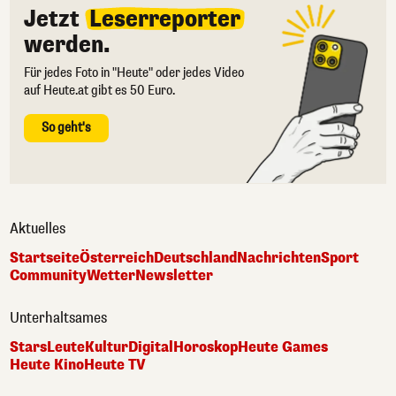
Jetzt
Leserreporter
werden.
Für jedes Foto in "Heute" oder jedes Video
auf Heute.at gibt es 50 Euro.
So geht's
Aktuelles
Startseite
Österreich
Deutschland
Nachrichten
Sport
Community
Wetter
Newsletter
Unterhaltsames
Stars
Leute
Kultur
Digital
Horoskop
Heute Games
Heute Kino
Heute TV