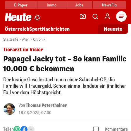
E-Paper
Immo
Jobs
NewsFlix
Arti
Österreich
Sport
Nachrichten
Neueste
Startseite
Wien
Chronik
Tierarzt im Visier
Papagei Jacky tot – So kann Familie
10.000 € bekommen
Der lustige Geselle starb nach einer Schnabel-OP, die
Familie will Trauergeld. Schon einmal landete ein ähnlicher
Fall vor dem Höchstgericht.
Von
Thomas Peterthalner
18.03.2025, 07:30
Teilen
Kommentare