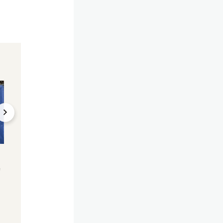
Streit um Radweg in
"Jede Parkgarage is
Döbling
billiger"
FPÖ fordert – Autos
Bis zu 400 € – Aut
sollen auf Radweg
Experte warnt vo
parken dürfen
Falschpark-Fallen
16.12.2024, 13:37
08.12.2024, 12:31
e