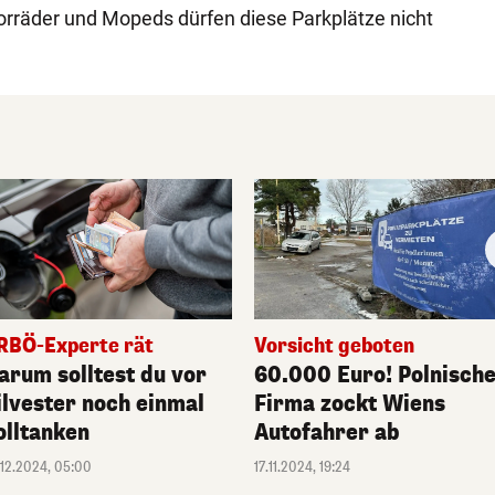
rräder und Mopeds dürfen diese Parkplätze nicht
RBÖ-Experte rät
Vorsicht geboten
arum solltest du vor
60.000 Euro! Polnisch
ilvester noch einmal
Firma zockt Wiens
olltanken
Autofahrer ab
.12.2024, 05:00
17.11.2024, 19:24