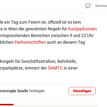
Kommen
 ein Tag zum Feiern ist, offiziell ist es kein
te in Wien die gewohnten Regeln für
Kurzparkzonen
.
entsprechenden Bereichen zwischen 9 und 22 Uhr
üblichen
Parkvorschriften
auch an diesem Tag
arkregeln für Geschäftsstraßen, Bahnhöfe,
rparkplätze, erinnert der
ÖAMTC
in einer
evorzugte Quelle
festlegen
Hinzufügen