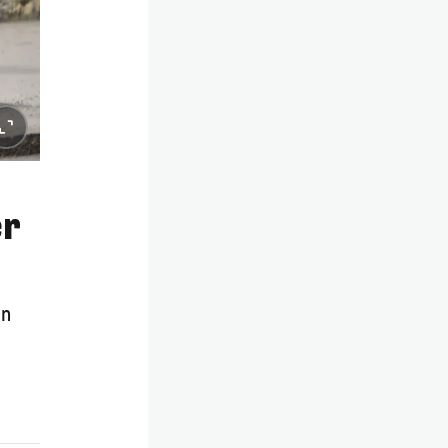
er
en