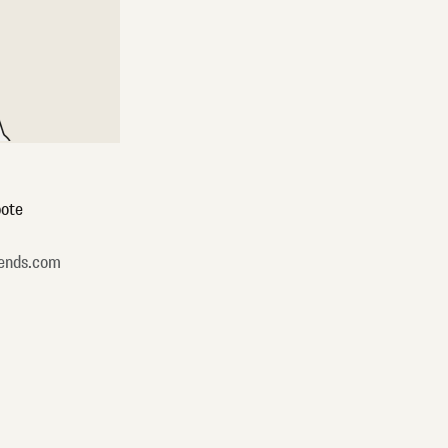
ote
ends.com