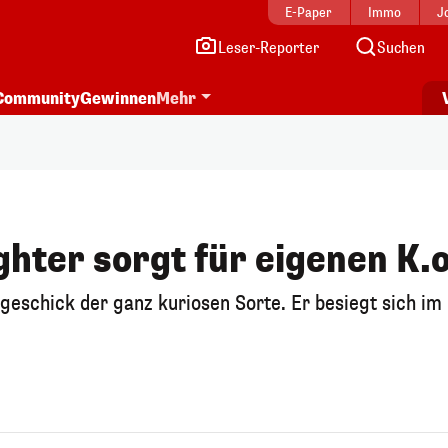
E-Paper
Immo
J
Leser-Reporter
Suchen
Community
Gewinnen
Mehr
hter sorgt für eigenen K.o
geschick der ganz kuriosen Sorte. Er besiegt sich im