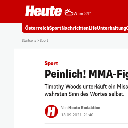
Wien 34°
Österreich
Sport
Nachrichten
Life
Unterhaltung
Startseite
Sport
Sport
Peinlich! MMA-Fig
Timothy Woods unterläuft ein Miss
wahrsten Sinn des Wortes selbst.
Von
Heute Redaktion
13.09.2021, 21:40