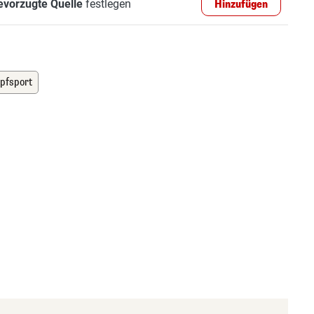
evorzugte Quelle
festlegen
Hinzufügen
pfsport