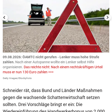
09.08.2026: ÖAMTC nicht gerufen - Lenker muss hohe Strafe
0
en
zahlen.
Nach einer Autopanne wollte ein Lenker selbst Hilfe
H
organisieren.
Das reichte nicht: Nach einem rechtskräftigen Urteil
u
muss er nun 130 Euro zahlen >>>
m
Getty Images/iStockphoto
Fa
Schneider rät, dass Bund und Länder Maßnahmen
gegen die wachsende Schattenwirtschaft setzen
sollten. Drei Vorschläge bringt er ein: Die
Wiedereinführung des Handwerkerbonus von 2.000