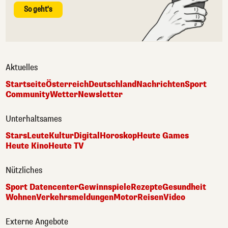
So geht's
Aktuelles
Startseite
Österreich
Deutschland
Nachrichten
Sport
Community
Wetter
Newsletter
Unterhaltsames
Stars
Leute
Kultur
Digital
Horoskop
Heute Games
Heute Kino
Heute TV
Nützliches
Sport Datencenter
Gewinnspiele
Rezepte
Gesundheit
Wohnen
Verkehrsmeldungen
Motor
Reisen
Video
Externe Angebote